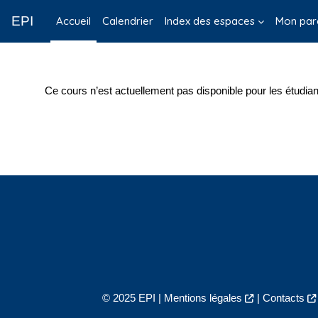
Passer au contenu principal
EPI
Accueil
Calendrier
Index des espaces
Mon par
Ce cours n’est actuellement pas disponible pour les étudian
© 2025 EPI |
Mentions légales
|
Contacts