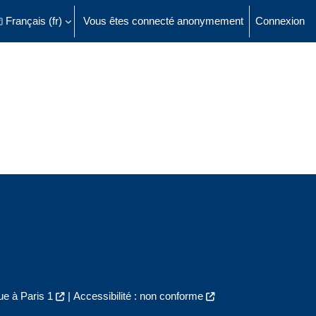
Français ‎(fr)‎
Vous êtes connecté anonymement
Connexion
ésactiver la saisie de recherche
e à Paris 1
|
Accessibilité : non conforme