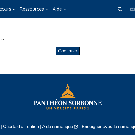
cours
Ressources
Aide
Activer/d
ts
Continuer
|
Charte d'utilisation
|
Aide numérique
|
Enseigner avec le numériqu