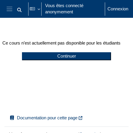
Passer au contenu principal
Vous êtes connecté
Connexion
anonymement
Activer/désactiver la saisie de recherche
Panneau latéral
Ce cours n’est actuellement pas disponible pour les étudiants
Continuer
Documentation pour cette page