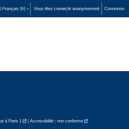
Français ‎(fr)‎
Vous êtes connecté anonymement
Connexion
ésactiver la saisie de recherche
e à Paris 1
|
Accessibilité : non conforme