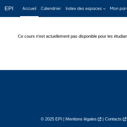
Passer au contenu principal
EPI
Accueil
Calendrier
Index des espaces
Mon par
Ce cours n’est actuellement pas disponible pour les étudian
© 2025 EPI |
Mentions légales
|
Contacts