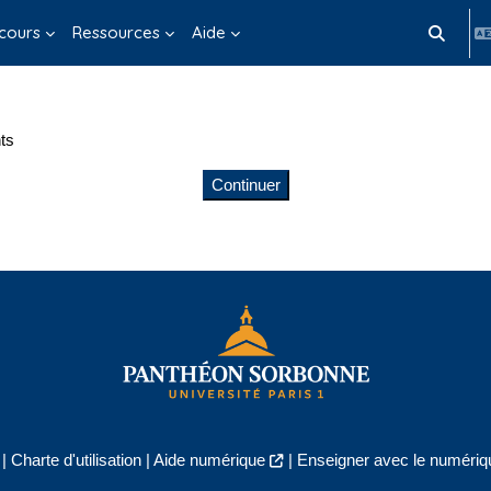
cours
Ressources
Aide
Activer/d
ts
Continuer
|
Charte d'utilisation
|
Aide numérique
|
Enseigner avec le numériqu