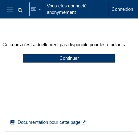
Passer au contenu principal
Vous êtes connecté
Connexion
anonymement
Activer/désactiver la saisie de recherche
Panneau latéral
Ce cours n’est actuellement pas disponible pour les étudiants
Continuer
Documentation pour cette page