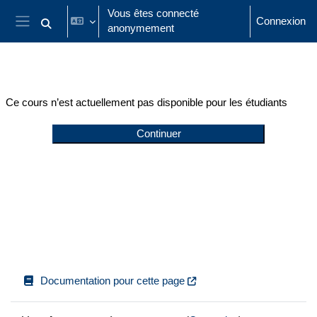
Passer au contenu principal
Vous êtes connecté
Connexion
anonymement
Activer/désactiver la saisie de recherche
Panneau latéral
Ce cours n’est actuellement pas disponible pour les étudiants
Continuer
Documentation pour cette page