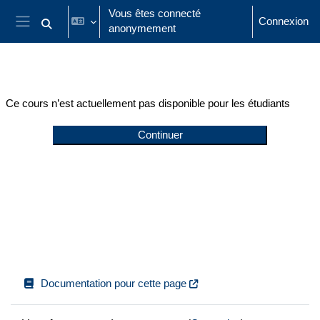
Passer au contenu principal
Vous êtes connecté
Connexion
anonymement
Activer/désactiver la saisie de recherche
Panneau latéral
Ce cours n’est actuellement pas disponible pour les étudiants
Continuer
Documentation pour cette page