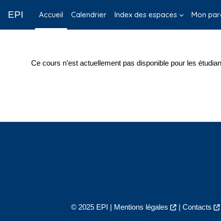
Passer au contenu principal
EPI
Accueil
Calendrier
Index des espaces
Mon par
Ce cours n’est actuellement pas disponible pour les étudian
© 2025 EPI |
Mentions légales
|
Contacts