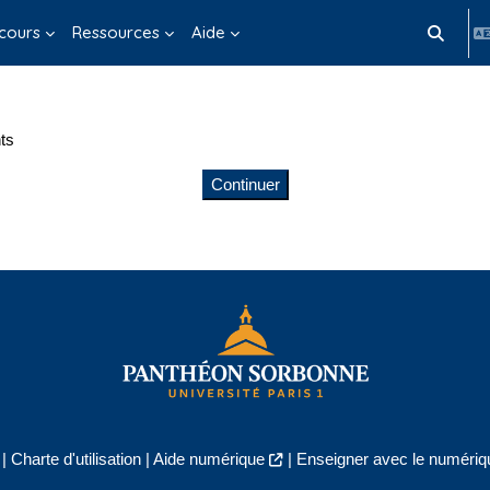
cours
Ressources
Aide
Activer/d
ts
Continuer
|
Charte d'utilisation
|
Aide numérique
|
Enseigner avec le numériqu