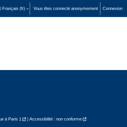
Français ‎(fr)‎
Vous êtes connecté anonymement
Connexion
ésactiver la saisie de recherche
e à Paris 1
|
Accessibilité : non conforme