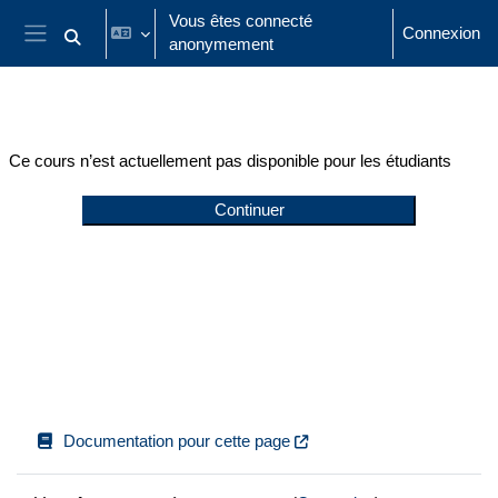
Passer au contenu principal
Vous êtes connecté
Connexion
anonymement
Activer/désactiver la saisie de recherche
Panneau latéral
Ce cours n’est actuellement pas disponible pour les étudiants
Continuer
Documentation pour cette page