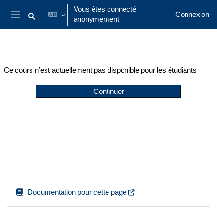
Passer au contenu principal
Vous êtes connecté
Connexion
anonymement
Activer/désactiver la saisie de recherche
Panneau latéral
Ce cours n’est actuellement pas disponible pour les étudiants
Continuer
Documentation pour cette page