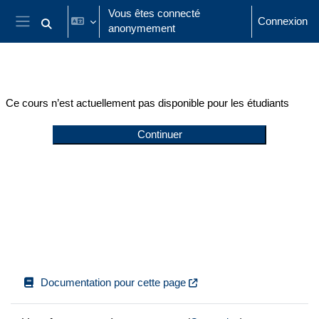
Passer au contenu principal
Vous êtes connecté
Connexion
anonymement
Activer/désactiver la saisie de recherche
Panneau latéral
Ce cours n’est actuellement pas disponible pour les étudiants
Continuer
Documentation pour cette page