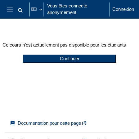
Passer au contenu principal
Vous êtes connecté
Connexion
anonymement
Activer/désactiver la saisie de recherche
Panneau latéral
Ce cours n’est actuellement pas disponible pour les étudiants
Continuer
Documentation pour cette page