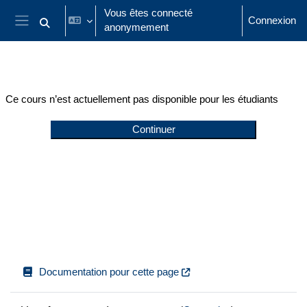
Passer au contenu principal
Vous êtes connecté
Connexion
anonymement
Activer/désactiver la saisie de recherche
Panneau latéral
Ce cours n’est actuellement pas disponible pour les étudiants
Continuer
Documentation pour cette page