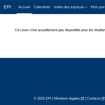
Passer au contenu principal
EPI
Accueil
Calendrier
Index des espaces
Mon par
Ce cours n’est actuellement pas disponible pour les étudian
© 2025 EPI |
Mentions légales
|
Contacts