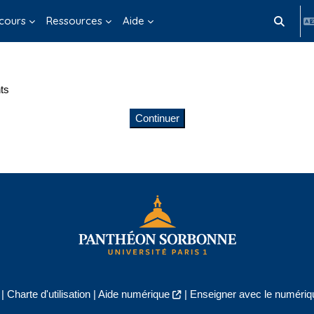
cours
Ressources
Aide
Activer/d
ts
Continuer
|
Charte d'utilisation
|
Aide numérique
|
Enseigner avec le numériqu