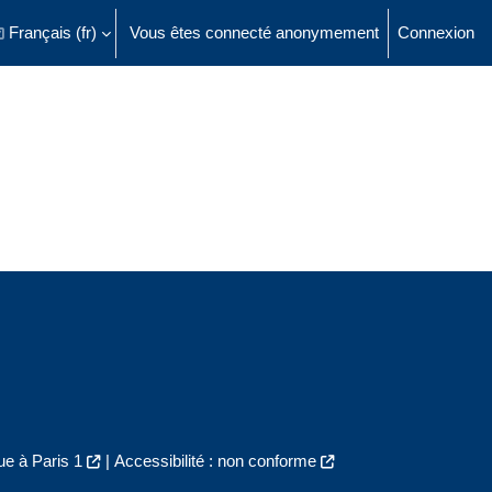
Français ‎(fr)‎
Vous êtes connecté anonymement
Connexion
ésactiver la saisie de recherche
e à Paris 1
|
Accessibilité : non conforme