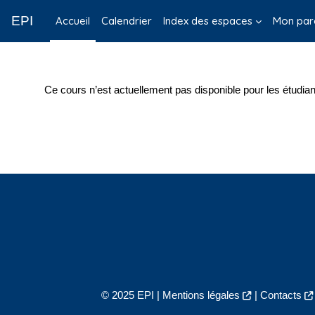
Passer au contenu principal
EPI
Accueil
Calendrier
Index des espaces
Mon par
Ce cours n’est actuellement pas disponible pour les étudian
© 2025 EPI |
Mentions légales
|
Contacts