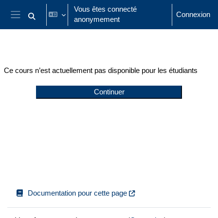
Passer au contenu principal
Vous êtes connecté
Connexion
anonymement
Activer/désactiver la saisie de recherche
Panneau latéral
Ce cours n’est actuellement pas disponible pour les étudiants
Continuer
Documentation pour cette page