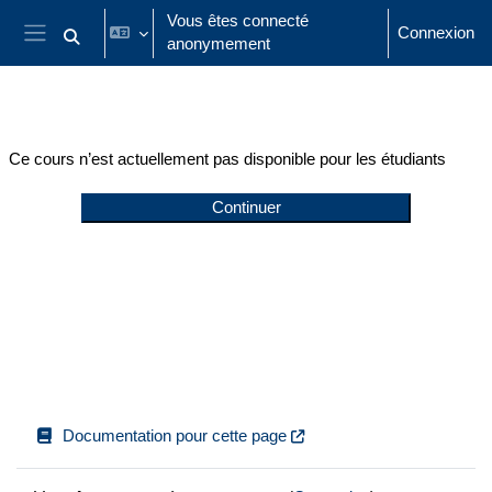
Passer au contenu principal
Vous êtes connecté
Connexion
anonymement
Activer/désactiver la saisie de recherche
Panneau latéral
Ce cours n’est actuellement pas disponible pour les étudiants
Continuer
Documentation pour cette page