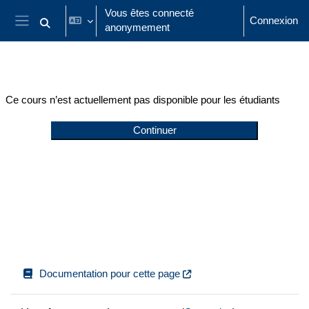
Passer au contenu principal
Vous êtes connecté
Connexion
anonymement
Activer/désactiver la saisie de recherche
Panneau latéral
Ce cours n’est actuellement pas disponible pour les étudiants
Continuer
Documentation pour cette page