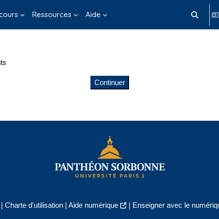
cours
Ressources
Aide
Activer/d
ts
Continuer
|
Charte d'utilisation
|
Aide numérique
|
Enseigner avec le numériqu