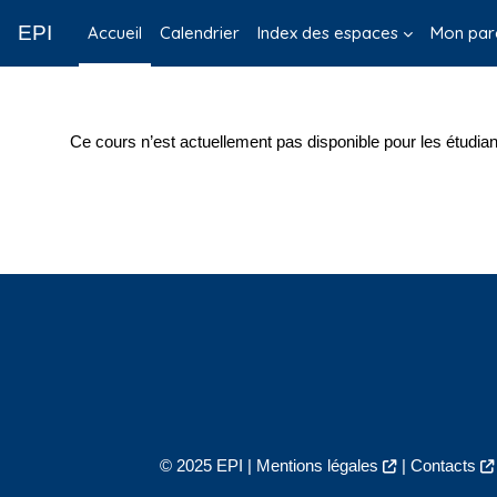
Passer au contenu principal
EPI
Accueil
Calendrier
Index des espaces
Mon par
Ce cours n’est actuellement pas disponible pour les étudian
© 2025 EPI |
Mentions légales
|
Contacts