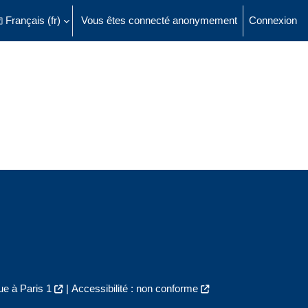
Français ‎(fr)‎
Vous êtes connecté anonymement
Connexion
ésactiver la saisie de recherche
e à Paris 1
|
Accessibilité : non conforme