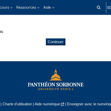
cours
Ressources
Aide
Activer/d
ts
Continuer
|
Charte d'utilisation
|
Aide numérique
|
Enseigner avec le numériqu