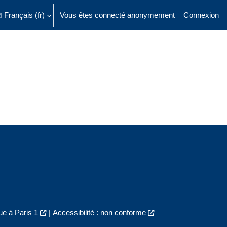
Français ‎(fr)‎
Vous êtes connecté anonymement
Connexion
ésactiver la saisie de recherche
e à Paris 1
|
Accessibilité : non conforme