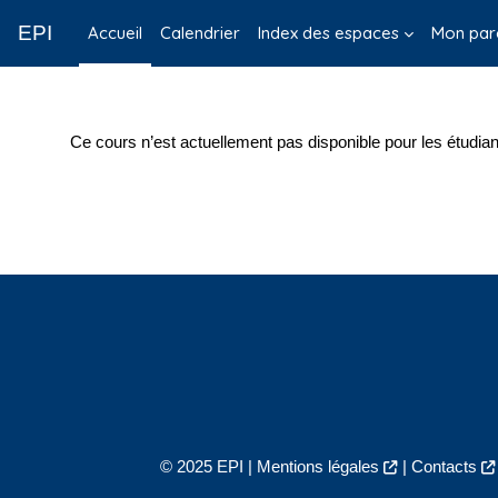
Passer au contenu principal
EPI
Accueil
Calendrier
Index des espaces
Mon par
Ce cours n’est actuellement pas disponible pour les étudian
© 2025 EPI |
Mentions légales
|
Contacts