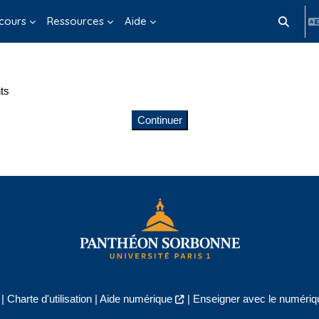
cours
Ressources
Aide
Activer/d
ts
Continuer
|
Charte d'utilisation
|
Aide numérique
|
Enseigner avec le numériqu