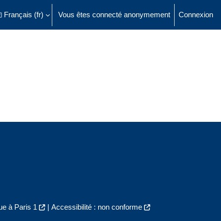
Français ‎(fr)‎
Vous êtes connecté anonymement
Connexion
ésactiver la saisie de recherche
e à Paris 1
|
Accessibilité : non conforme