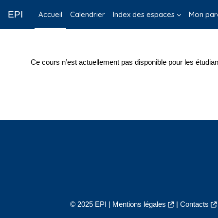
Passer au contenu principal
EPI
Accueil
Calendrier
Index des espaces
Mon par
Ce cours n’est actuellement pas disponible pour les étudian
© 2025 EPI |
Mentions légales
|
Contacts