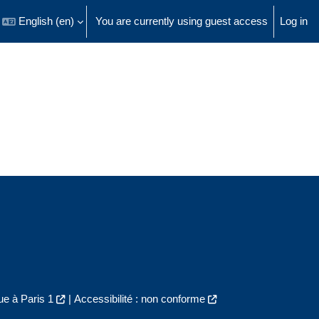
English ‎(en)‎
You are currently using guest access
Log in
 search input
e à Paris 1
|
Accessibilité : non conforme