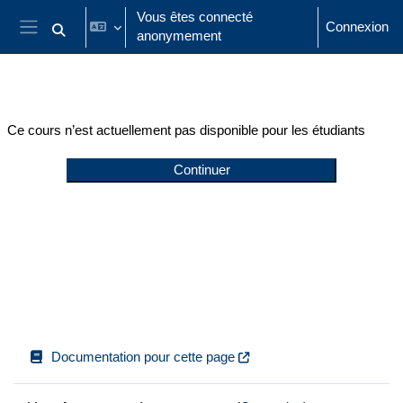
Passer au contenu principal
Vous êtes connecté
Connexion
anonymement
Activer/désactiver la saisie de recherche
Panneau latéral
Ce cours n’est actuellement pas disponible pour les étudiants
Continuer
Documentation pour cette page