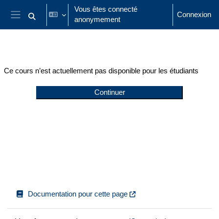
Passer au contenu principal
Vous êtes connecté
Connexion
anonymement
Activer/désactiver la saisie de recherche
Panneau latéral
Ce cours n’est actuellement pas disponible pour les étudiants
Continuer
Documentation pour cette page