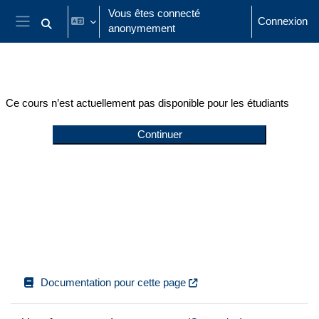
Passer au contenu principal
Vous êtes connecté
Connexion
anonymement
Activer/désactiver la saisie de recherche
Panneau latéral
Ce cours n’est actuellement pas disponible pour les étudiants
Continuer
Documentation pour cette page