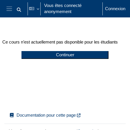
Passer au contenu principal
Vous êtes connecté
Connexion
anonymement
Activer/désactiver la saisie de recherche
Panneau latéral
Ce cours n’est actuellement pas disponible pour les étudiants
Continuer
Documentation pour cette page