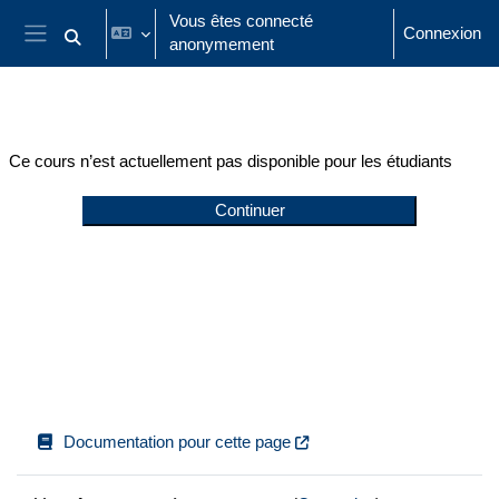
Passer au contenu principal
Vous êtes connecté
Connexion
anonymement
Activer/désactiver la saisie de recherche
Panneau latéral
Ce cours n’est actuellement pas disponible pour les étudiants
Continuer
Documentation pour cette page