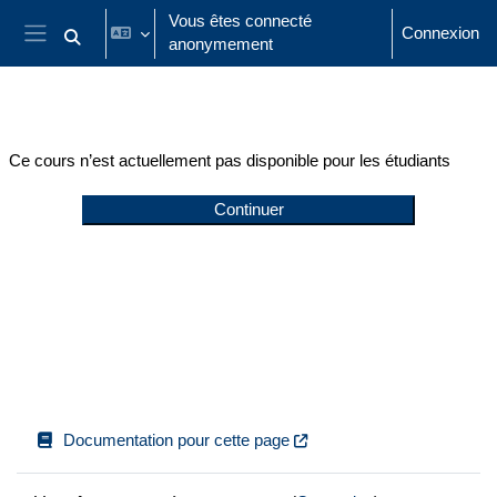
Passer au contenu principal
Vous êtes connecté
Connexion
anonymement
Activer/désactiver la saisie de recherche
Panneau latéral
Ce cours n’est actuellement pas disponible pour les étudiants
Continuer
Documentation pour cette page