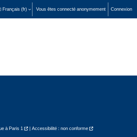
Français ‎(fr)‎
Vous êtes connecté anonymement
Connexion
ésactiver la saisie de recherche
e à Paris 1
|
Accessibilité : non conforme