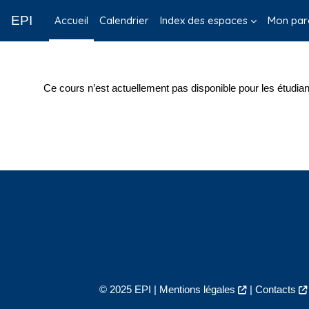
Passer au contenu principal
EPI
Accueil
Calendrier
Index des espaces
Mon par
Ce cours n’est actuellement pas disponible pour les étudian
© 2025 EPI |
Mentions légales
|
Contacts