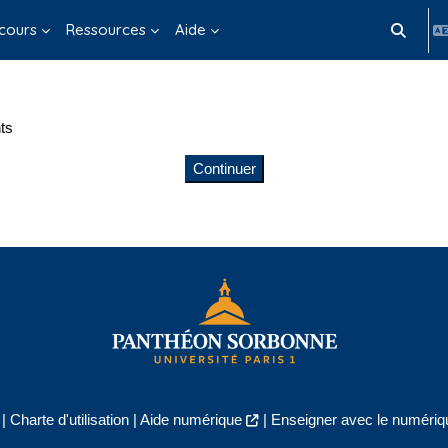
cours
Ressources
Aide
Activer/d
ts
Continuer
|
Charte d'utilisation
|
Aide numérique
|
Enseigner avec le numériqu