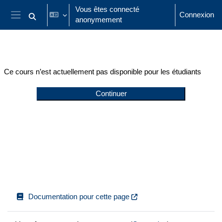
Passer au contenu principal
Vous êtes connecté
Connexion
anonymement
Activer/désactiver la saisie de recherche
Panneau latéral
Ce cours n’est actuellement pas disponible pour les étudiants
Continuer
Documentation pour cette page