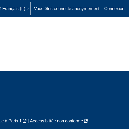
Français ‎(fr)‎
Vous êtes connecté anonymement
Connexion
ésactiver la saisie de recherche
e à Paris 1
|
Accessibilité : non conforme