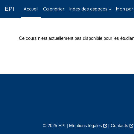
Passer au contenu principal
EPI
Accueil
Calendrier
Index des espaces
Mon par
Ce cours n’est actuellement pas disponible pour les étudian
© 2025 EPI |
Mentions légales
|
Contacts