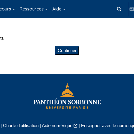
cours
Ressources
Aide
Activer/d
ts
Continuer
|
Charte d'utilisation
|
Aide numérique
|
Enseigner avec le numériqu