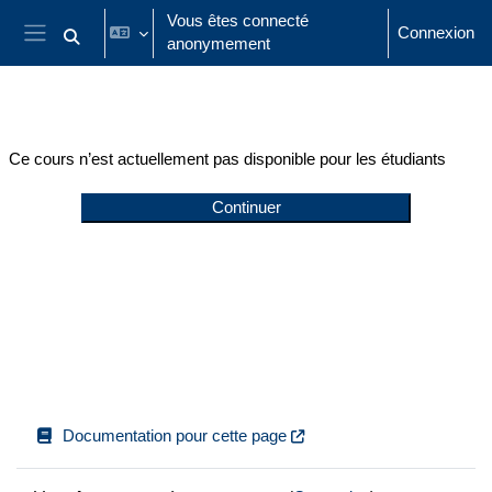
Passer au contenu principal
Vous êtes connecté
Connexion
anonymement
Activer/désactiver la saisie de recherche
Panneau latéral
Ce cours n’est actuellement pas disponible pour les étudiants
Continuer
Documentation pour cette page