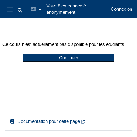
Passer au contenu principal
Vous êtes connecté
Connexion
anonymement
Activer/désactiver la saisie de recherche
Panneau latéral
Ce cours n’est actuellement pas disponible pour les étudiants
Continuer
Documentation pour cette page