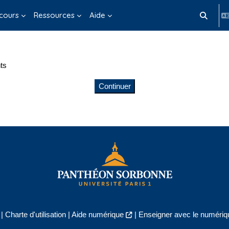
cours
Ressources
Aide
Activer/d
ts
Continuer
|
Charte d'utilisation
|
Aide numérique
|
Enseigner avec le numériqu