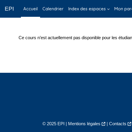
Passer au contenu principal
EPI
Accueil
Calendrier
Index des espaces
Mon par
Ce cours n’est actuellement pas disponible pour les étudian
© 2025 EPI |
Mentions légales
|
Contacts