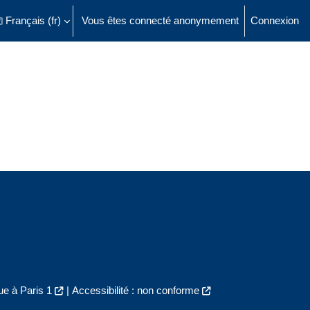
Français ‎(fr)‎
Vous êtes connecté anonymement
Connexion
ésactiver la saisie de recherche
e à Paris 1
|
Accessibilité : non conforme