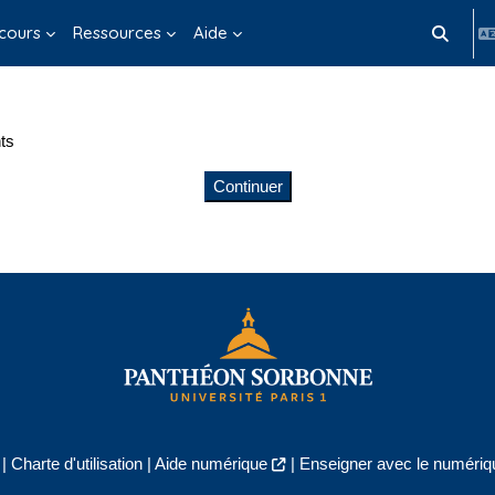
cours
Ressources
Aide
Activer/d
ts
Continuer
|
Charte d'utilisation
|
Aide numérique
|
Enseigner avec le numériqu