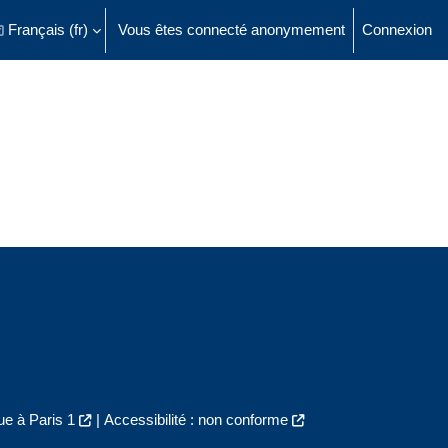
Français ‎(fr)‎
Vous êtes connecté anonymement
Connexion
ésactiver la saisie de recherche
e à Paris 1
|
Accessibilité : non conforme