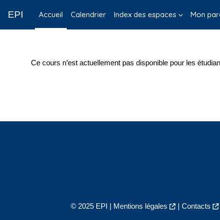
Passer au contenu principal
EPI
Accueil
Calendrier
Index des espaces
Mon par
Ce cours n’est actuellement pas disponible pour les étudian
© 2025 EPI |
Mentions légales
|
Contacts