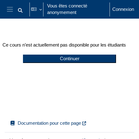
Passer au contenu principal
Vous êtes connecté
Connexion
anonymement
Activer/désactiver la saisie de recherche
Panneau latéral
Ce cours n’est actuellement pas disponible pour les étudiants
Continuer
Documentation pour cette page