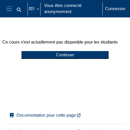
Passer au contenu principal
Vous êtes connecté
Connexion
anonymement
Activer/désactiver la saisie de recherche
Panneau latéral
Ce cours n’est actuellement pas disponible pour les étudiants
Continuer
Documentation pour cette page