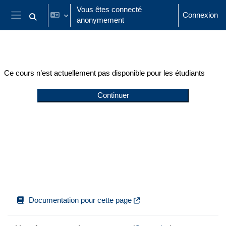
Passer au contenu principal
Vous êtes connecté
Connexion
anonymement
Activer/désactiver la saisie de recherche
Panneau latéral
Ce cours n’est actuellement pas disponible pour les étudiants
Continuer
Documentation pour cette page