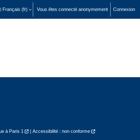
Français ‎(fr)‎
Vous êtes connecté anonymement
Connexion
ésactiver la saisie de recherche
e à Paris 1
|
Accessibilité : non conforme