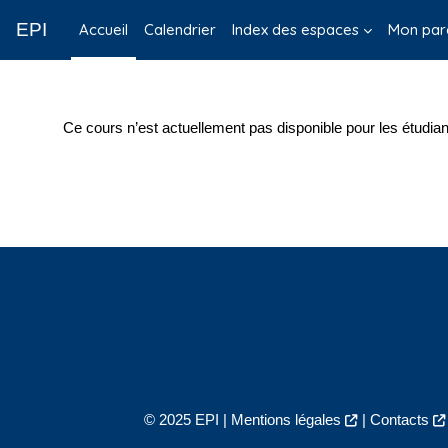
Passer au contenu principal
EPI
Accueil
Calendrier
Index des espaces
Mon par
Ce cours n’est actuellement pas disponible pour les étudian
© 2025 EPI |
Mentions légales
|
Contacts