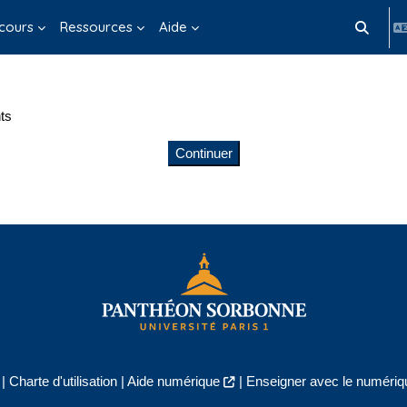
cours
Ressources
Aide
Activer/d
ts
Continuer
|
Charte d'utilisation
|
Aide numérique
|
Enseigner avec le numériqu