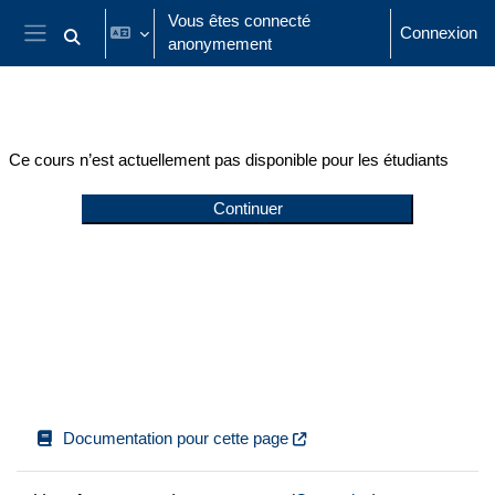
Passer au contenu principal
Vous êtes connecté
Connexion
anonymement
Activer/désactiver la saisie de recherche
Panneau latéral
Ce cours n’est actuellement pas disponible pour les étudiants
Continuer
Documentation pour cette page