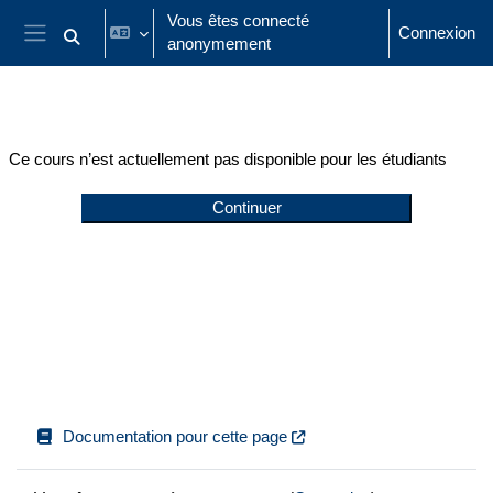
Passer au contenu principal
Vous êtes connecté
Connexion
anonymement
Activer/désactiver la saisie de recherche
Panneau latéral
Ce cours n’est actuellement pas disponible pour les étudiants
Continuer
Documentation pour cette page