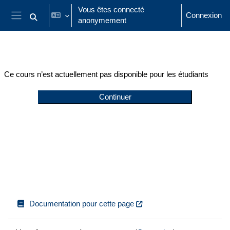
Passer au contenu principal
Vous êtes connecté
Connexion
anonymement
Activer/désactiver la saisie de recherche
Panneau latéral
Ce cours n’est actuellement pas disponible pour les étudiants
Continuer
Documentation pour cette page