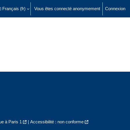
Français ‎(fr)‎
Vous êtes connecté anonymement
Connexion
ésactiver la saisie de recherche
e à Paris 1
|
Accessibilité : non conforme