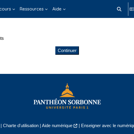
cours
Ressources
Aide
Activer/d
ts
Continuer
|
Charte d'utilisation
|
Aide numérique
|
Enseigner avec le numériqu