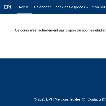
Passer au contenu principal
EPI
Accueil
Calendrier
Index des espaces
Mon par
Ce cours n’est actuellement pas disponible pour les étudian
© 2025 EPI |
Mentions légales
|
Contacts