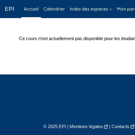
Passer au contenu principal
EPI
Accueil
Calendrier
Index des espaces
Mon par
Ce cours n’est actuellement pas disponible pour les étudian
© 2025 EPI |
Mentions légales
|
Contacts