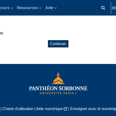
cours
Ressources
Aide
Activer/d
ts
Continuer
|
Charte d'utilisation
|
Aide numérique
|
Enseigner avec le numériqu