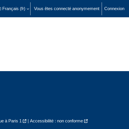
Français ‎(fr)‎
Vous êtes connecté anonymement
Connexion
ésactiver la saisie de recherche
e à Paris 1
|
Accessibilité : non conforme