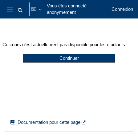
Passer au contenu principal
Vous êtes connecté
Connexion
anonymement
Activer/désactiver la saisie de recherche
Panneau latéral
Ce cours n’est actuellement pas disponible pour les étudiants
Continuer
Documentation pour cette page