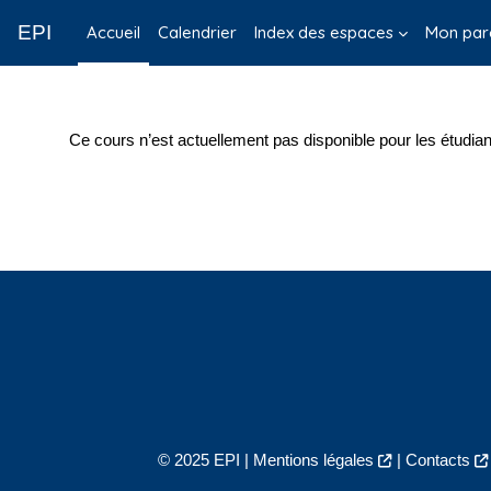
Passer au contenu principal
EPI
Accueil
Calendrier
Index des espaces
Mon par
Ce cours n’est actuellement pas disponible pour les étudian
© 2025 EPI |
Mentions légales
|
Contacts