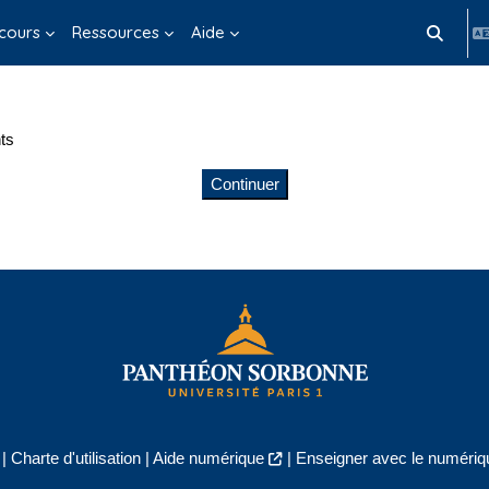
cours
Ressources
Aide
Activer/d
ts
Continuer
|
Charte d'utilisation
|
Aide numérique
|
Enseigner avec le numériqu