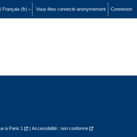
Français ‎(fr)‎
Vous êtes connecté anonymement
Connexion
ésactiver la saisie de recherche
e à Paris 1
|
Accessibilité : non conforme