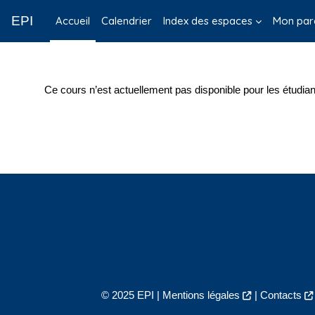
Passer au contenu principal
EPI
Accueil
Calendrier
Index des espaces
Mon par
Ce cours n’est actuellement pas disponible pour les étudian
© 2025 EPI |
Mentions légales
|
Contacts