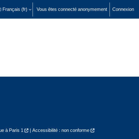
Français ‎(fr)‎
Vous êtes connecté anonymement
Connexion
ésactiver la saisie de recherche
e à Paris 1
|
Accessibilité : non conforme