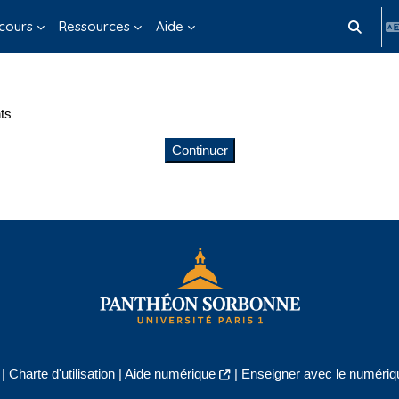
cours
Ressources
Aide
Activer/d
ts
Continuer
|
Charte d'utilisation
|
Aide numérique
|
Enseigner avec le numériqu