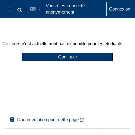
Passer au contenu principal
Vous êtes connecté
Connexion
anonymement
Activer/désactiver la saisie de recherche
Panneau latéral
Ce cours n’est actuellement pas disponible pour les étudiants
Continuer
Documentation pour cette page