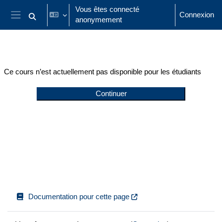
Passer au contenu principal
Vous êtes connecté
Connexion
anonymement
Activer/désactiver la saisie de recherche
Panneau latéral
Ce cours n’est actuellement pas disponible pour les étudiants
Continuer
Documentation pour cette page