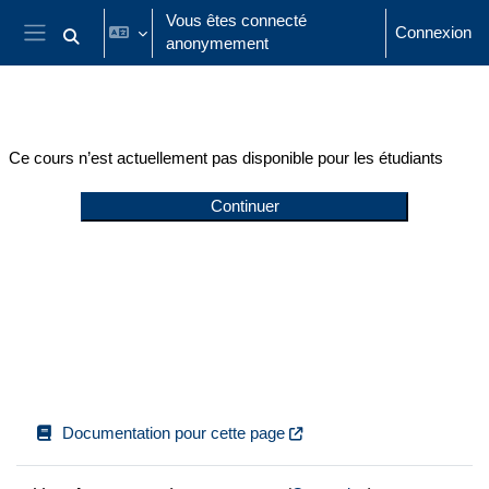
Passer au contenu principal
Vous êtes connecté
Connexion
anonymement
Activer/désactiver la saisie de recherche
Panneau latéral
Ce cours n’est actuellement pas disponible pour les étudiants
Continuer
Documentation pour cette page