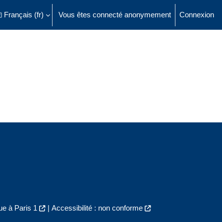
Français ‎(fr)‎
Vous êtes connecté anonymement
Connexion
ésactiver la saisie de recherche
e à Paris 1
|
Accessibilité : non conforme