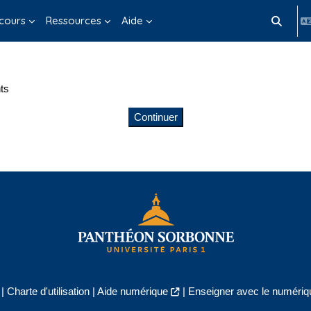
cours
Ressources
Aide
Activer/d
ts
Continuer
|
Charte d'utilisation
|
Aide numérique
|
Enseigner avec le numériqu