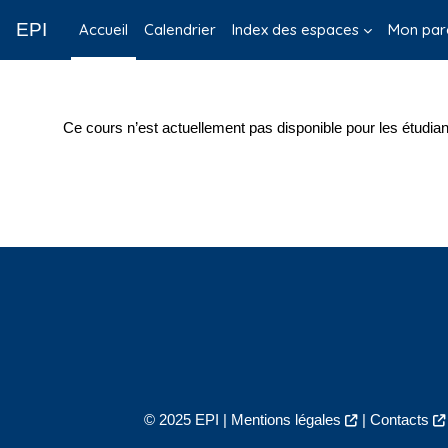
Passer au contenu principal
EPI
Accueil
Calendrier
Index des espaces
Mon par
Ce cours n’est actuellement pas disponible pour les étudian
© 2025 EPI |
Mentions légales
|
Contacts